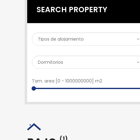
SEARCH PROPERTY
Tam. area [
0
-
1000000000
] m2
(1)