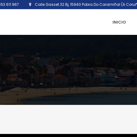
53 611 967
Calle Gasset 32 Bj, 15940 Pobra Do Caramiñal (A Coru
INICIO