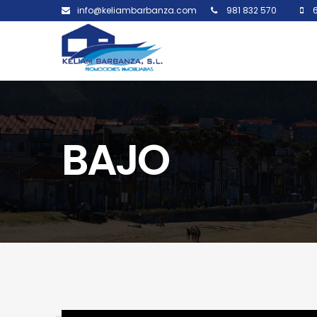
info@keliambarbanza.com
981 832 570
6
BAJO