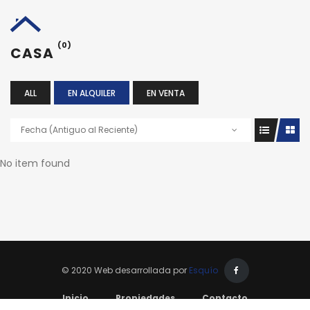
(0)
CASA
ALL
EN ALQUILER
EN VENTA
Fecha (Antiguo al Reciente)
No item found
© 2020 Web desarrollada por
Esquío
Inicio
Propiedades
Contacto