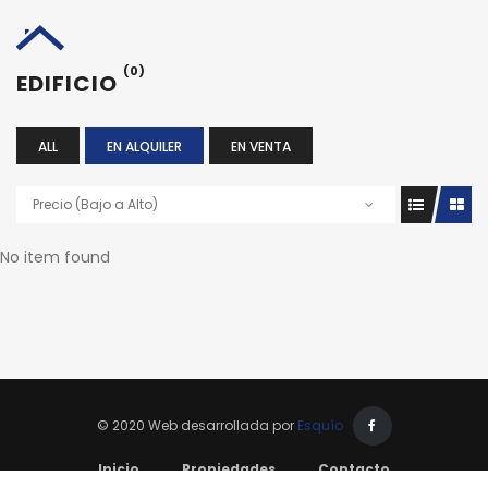
(0)
EDIFICIO
ALL
EN ALQUILER
EN VENTA
Precio (Bajo a Alto)
No item found
© 2020 Web desarrollada por
Esquío
Inicio
Propiedades
Contacto