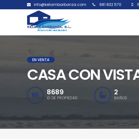
info@keliambarbanza.com
981 832 570
6
EN VENTA
CASA CON VIST
8689
2
ID DE PROPIEDAD
BAÑOS