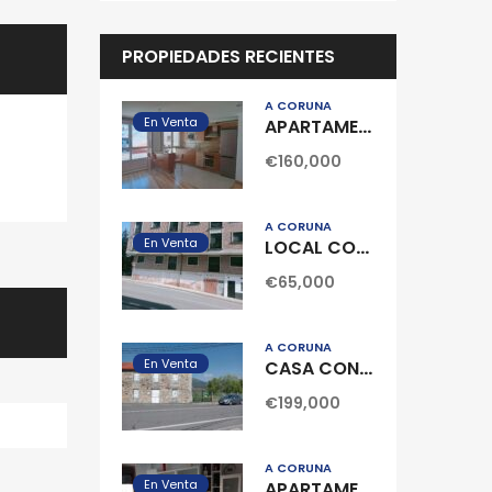
PROPIEDADES RECIENTES
A CORUÑA
En Venta
APARTAMENTO CENTRICO EN POBRA DO CARAMIÑAL
€160,000
A CORUÑA
En Venta
LOCAL COMERCIAL SIN ACONDICIONAR EN RIBEIRA
€65,000
A CORUÑA
En Venta
CASA CON FINCA EN POBRA DO CARAMIÑAL
€199,000
A CORUÑA
En Venta
APARTAMENTO EN PALMEIRA