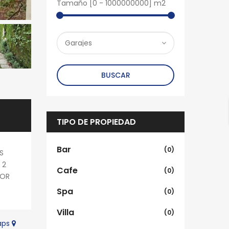
Tamaño [
0
-
1000000000
] m2
BUSCAR
TIPO DE PROPIEDAD
Bar
(0)
S
 2
Cafe
(0)
DOR
Spa
(0)
Villa
(0)
Maps