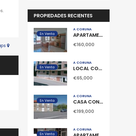
s.
PROPIEDADES RECIENTES
A CORUÑA
En Venta
APARTAMENTO CENTRICO EN POBRA DO CARAMIÑAL
€160,000
Maps
A CORUÑA
En Venta
LOCAL COMERCIAL SIN ACONDICIONAR EN RIBEIRA
€65,000
A CORUÑA
En Venta
CASA CON FINCA EN POBRA DO CARAMIÑAL
€199,000
A CORUÑA
En Venta
APARTAMENTO EN PALMEIRA