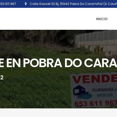
53 611 967
Calle Gasset 32 Bj, 15940 Pobra Do Caramiñal (A Coru
INICIO
LE EN POBRA DO CAR
2