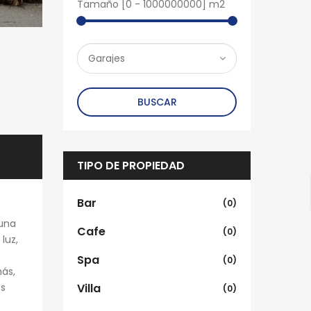
Tamaño [
0
-
1000000000
] m2
BUSCAR
TIPO DE PROPIEDAD
Bar
(0)
 una
Cafe
(0)
luz,
Spa
(0)
más,
os
Villa
(0)