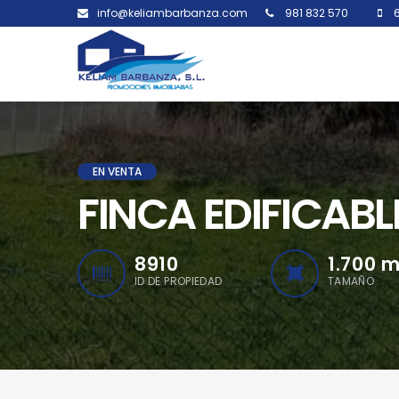
info@keliambarbanza.com
981 832 570
6
EN VENTA
FINCA EDIFICAB
8910
1.700
m
ID DE PROPIEDAD
TAMAÑO